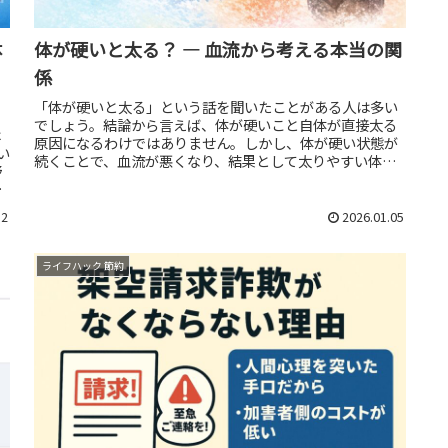
体
体が硬いと太る？ ― 血流から考える本当の関
係
「体が硬いと太る」という話を聞いたことがある人は多い
でしょう。結論から言えば、体が硬いこと自体が直接太る
は
原因になるわけではありません。しかし、体が硬い状態が
い
続くことで、血流が悪くなり、結果として太りやすい体に
野
なるのは事実です。体の硬さ＝血流...
の
12
2026.01.05
ライフハック 節約