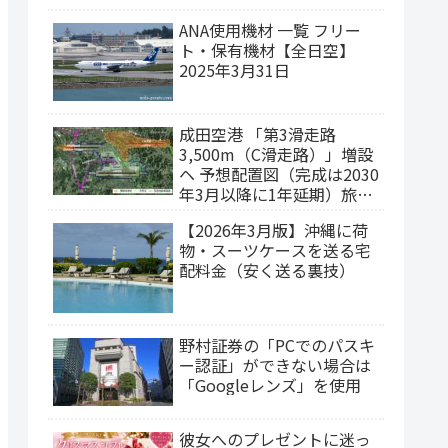
ANA使用機材 一覧 フリー
ト・保有機材【全日空】
2025年3月31日
成田空港 「第3滑走路
3,500m（C滑走路）」増設
ヘ 予想配置図（完成は2030
年3月以降に1年延期）旅客
ターミナルの集約構想
【2026年3月版】沖縄に荷
物・スーツケースを送る宅
配料金（安く送る裏技）
野村証券の「PCでのパスキ
ー認証」ができない場合は
「Googleレンズ」を使用
彼女へのプレゼントに迷っ