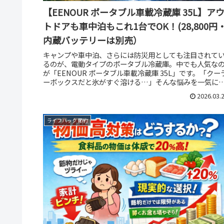
【EENOUR ポータブル車載冷蔵庫 35L】ア
トドアも車中泊もこれ1台でOK！(28,800円
内蔵バッテリーは別売）
キャンプや車中泊、さらには防災用としても注目されて
るのが、電動タイプのポータブル冷蔵庫。中でも人気な
が「EENOUR ポータブル車載冷蔵庫 35L」です。「クー
ーボックスだと氷がすぐ溶ける…」そんな悩みを一気に
決してくれる、まさに次...
2026.03.
ライフハック 節約