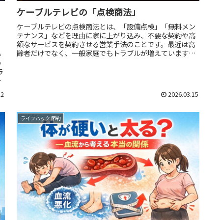
ウ
ケーブルテレビの「点検商法」
・
ケーブルテレビの点検商法とは、「設備点検」「無料メン
テナンス」などを理由に家に上がり込み、不要な契約や高
額なサービスを契約させる営業手法のことです。最近は高
齢者だけでなく、一般家庭でもトラブルが増えています。
い
よくある手口①「地域の点検です」...
の
ラ
解
22
2026.03.15
ライフハック 節約