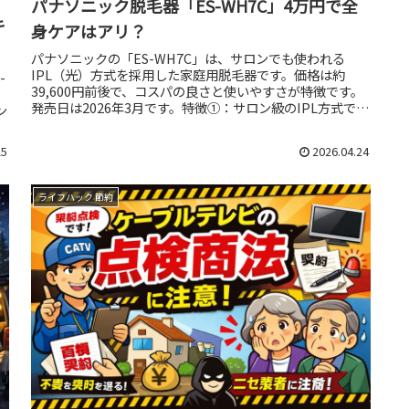
パナソニック脱毛器「ES-WH7C」4万円で全
キ
身ケアはアリ？
パナソニックの「ES-WH7C」は、サロンでも使われる
IPL（光）方式を採用した家庭用脱毛器です。価格は約
-
39,600円前後で、コスパの良さと使いやすさが特徴です。
発売日は2026年3月です。特徴①：サロン級のIPL方式でム
ン
ダ毛ケア黒い毛に...
25
2026.04.24
ライフハック 節約