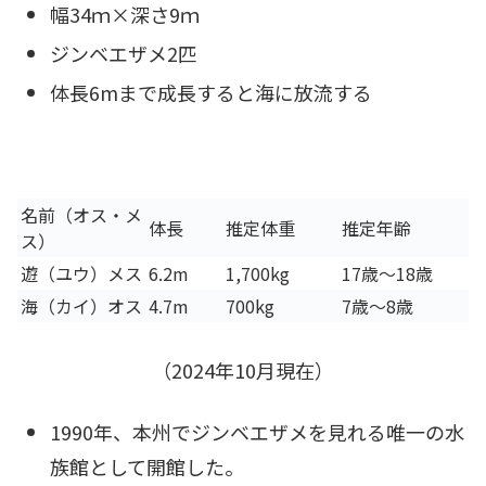
幅34ｍ×深さ9ｍ
ジンベエザメ2匹
体長6mまで成長すると海に放流する
名前（オス・メ
体長
推定体重
推定年齢
ス）
遊（ユウ）メス
6.2m
1,700kg
17歳～18歳
海（カイ）オス
4.7m
700kg
7歳～8歳
（2024年10月現在）
1990年、本州でジンベエザメを見れる唯一の水
族館として開館した。