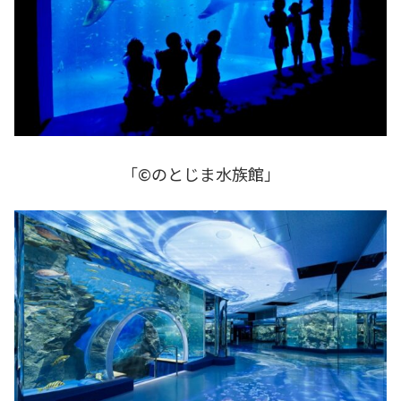
「©のとじま水族館」