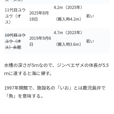
4.2m（2025年）
11代目ユウ
2025年8月
ユウ（オ
若い
18日
（搬入時4.2m）
ス）
4.7m（2023年）
10代目ユウ
2019年9月6
ユウ（オ
若い
日
（搬入時3.6m）
ス）永眠
水槽の深さが5ｍなので、ジンベエザメの体長が5.5
ｍに達すると海に帰す。
1997年開館で、施設名の「いお」とは鹿児島弁で
「魚」を意味する。