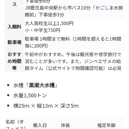
下車徒歩8分
ス
JR鹿児島中央駅から市バス10分「かごしま水族
館前」下車徒歩3分
大人高校生以上1,500円
入館料
小・中学生750円
駐車場 1時間まで無料（1時間を超えると1時間
駐車場
毎に200円）
おすす
午前中がおすすめ。午後は観光客や修学旅行で
め時間
混むことが多いです。また、ジンベエザメの給
帯
餌タイム（公式サイトで時間確認可能）は必見
水槽「
黒潮大水槽
」
水量1,500トン
横25ｍ × 縦13m × 深さ5ｍ
名前（オ
搬入日
体長
推定年齢
ス・メス）