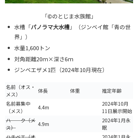
「©のとじま水族館」
水槽「
パノラマ大水槽
」（ジンベイ館「青の世
界」）
水量1,600トン
対角距離20ｍ×深さ6ｍ
ジンベエザメ1匹（2024年10月現在）
名前（オス・
体長
体重
推定年齢
メス）
名前募集中
2024年10月
4.4m
（メス）
11日展示開始
ハ ク（メ
2024年1月永
4.9m
ス）
眠
ハチベエ（オ
2024年1月永