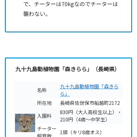
で、チーターは70kgなのでチーターは
襲わない。
九十九島動植物園「森きらら」（長崎県）
九十九島動植物園「森きら
名称
ら」
所在地
長崎県佐世保市船越町2172
830円（大人高校生以上）・
入園料
210円（4歳～中学生）
チーター
1頭（キリ8歳オス）
飼育数