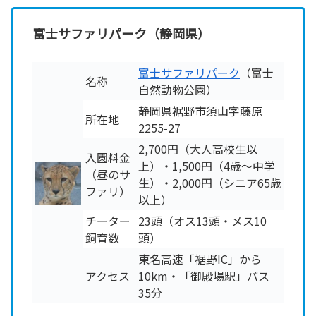
富士サファリパーク（静岡県）
富士サファリパーク
（富士
名称
自然動物公園）
静岡県裾野市須山字藤原
所在地
2255-27
2,700円（大人高校生以
入園料金
上）・1,500円（4歳～中学
（昼のサ
生）・2,000円（シニア65歳
ファリ）
以上）
チーター
23頭（オス13頭・メス10
飼育数
頭）
東名高速「裾野IC」から
アクセス
10km・「御殿場駅」バス
35分