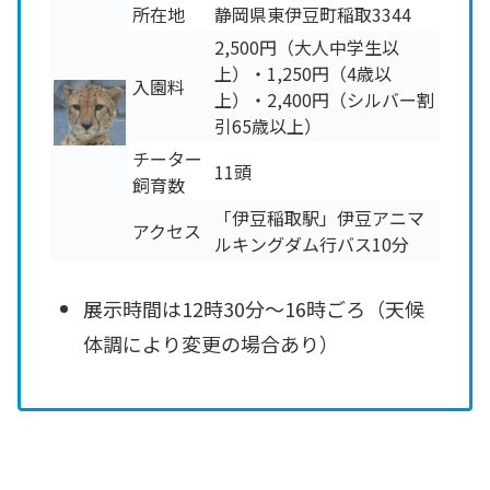
所在地
静岡県東伊豆町稲取3344
2,500円（大人中学生以
上）・1,250円（4歳以
入園料
上）・2,400円（シルバー割
引65歳以上）
チーター
11頭
飼育数
「伊豆稲取駅」伊豆アニマ
アクセス
ルキングダム行バス10分
展示時間は12時30分～16時ごろ（天候
体調により変更の場合あり）