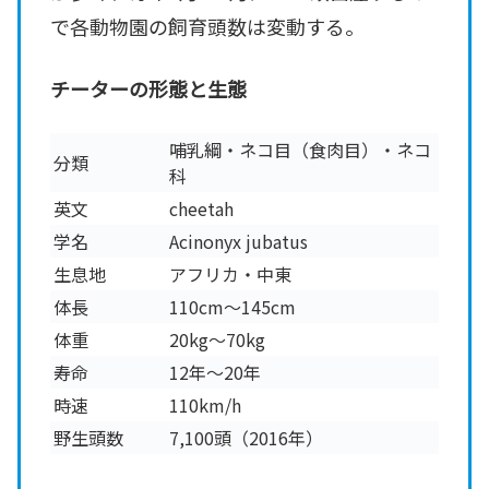
で各動物園の飼育頭数は変動する。
チーターの形態と生態
哺乳綱・ネコ目（食肉目）・ネコ
分類
科
英文
cheetah
学名
Acinonyx jubatus
生息地
アフリカ・中東
体長
110cm～145cm
体重
20kg～70kg
寿命
12年～20年
時速
110km/h
野生頭数
7,100頭（2016年）