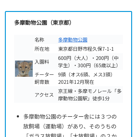
多摩動物公園（東京都）
名称
多摩動物公園
所在地
東京都日野市程久保7-1-1
600円（大人）・200円（中
入園料
学生）・300円（65歳以上）
チーター
9頭（オス6頭、メス3頭）
飼育数
2021年12月現在
京王線・多摩モノレール「多
アクセス
摩動物公園駅」徒歩1分
多摩動物公園のチーター舎には３つの
放飼場（運動場）があり、そのうちの
「ガラス放飼場」「大放飼場」の２か