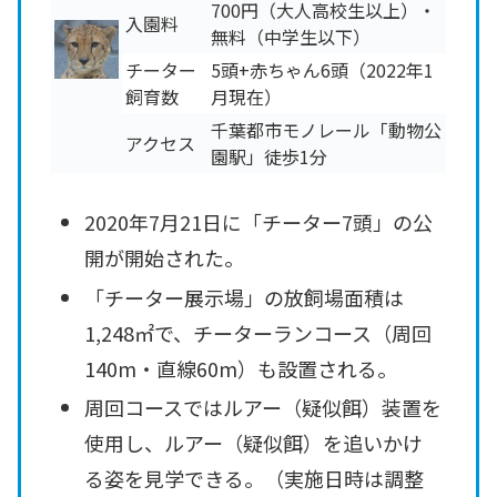
700円（大人高校生以上）・
入園料
無料（中学生以下）
チーター
5頭+赤ちゃん6頭（2022年1
飼育数
月現在）
千葉都市モノレール「動物公
アクセス
園駅」徒歩1分
2020年7月21日に「チーター7頭」の公
開が開始された。
「チーター展示場」の放飼場面積は
1,248㎡で、チーターランコース（周回
140m・直線60m）も設置される。
周回コースではルアー（疑似餌）装置を
使用し、ルアー（疑似餌）を追いかけ
る姿を見学できる。（実施日時は調整