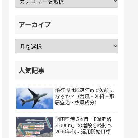
アーカイブ
人気記事
飛行機は風速何mで欠航に
なるか？（台風・沖縄・那
覇空港・横風成分）
羽田空港 5本目「E滑走路
3,000m」の増設を検討へ
2030年代に運用開始目標