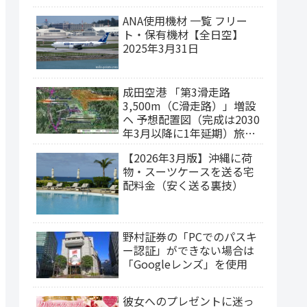
ANA使用機材 一覧 フリー
ト・保有機材【全日空】
2025年3月31日
成田空港 「第3滑走路
3,500m（C滑走路）」増設
ヘ 予想配置図（完成は2030
年3月以降に1年延期）旅客
ターミナルの集約構想
【2026年3月版】沖縄に荷
物・スーツケースを送る宅
配料金（安く送る裏技）
野村証券の「PCでのパスキ
ー認証」ができない場合は
「Googleレンズ」を使用
彼女へのプレゼントに迷っ