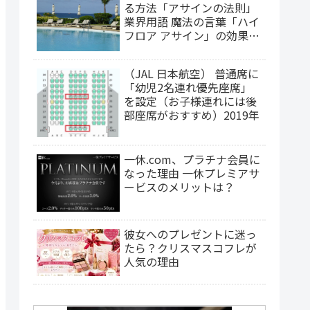
る方法「アサインの法則」
業界用語 魔法の言葉「ハイ
フロア アサイン」の効果
は？（2025年更新）
（JAL 日本航空） 普通席に
「幼児2名連れ優先座席」
を設定（お子様連れには後
部座席がおすすめ）2019年
一休.com、プラチナ会員に
なった理由 一休プレミアサ
ービスのメリットは？
彼女へのプレゼントに迷っ
たら？クリスマスコフレが
人気の理由