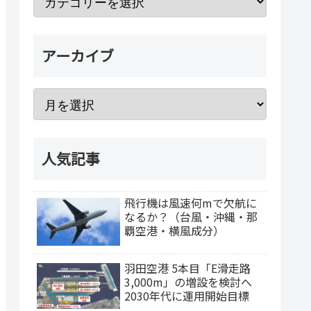
アーカイブ
人気記事
飛行機は風速何mで欠航に
なるか？（台風・沖縄・那
覇空港・横風成分）
羽田空港 5本目「E滑走路
3,000m」の増設を検討へ
2030年代に運用開始目標