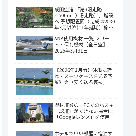
成田空港 「第3滑走路
3,500m（C滑走路）」増設
ヘ 予想配置図（完成は2030
年3月以降に1年延期）旅客
ターミナルの集約構想
ANA使用機材 一覧 フリー
ト・保有機材【全日空】
2025年3月31日
【2026年3月版】沖縄に荷
物・スーツケースを送る宅
配料金（安く送る裏技）
野村証券の「PCでのパスキ
ー認証」ができない場合は
「Googleレンズ」を使用
ホテルでいい部屋に宿泊す