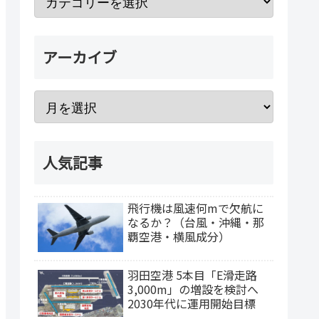
アーカイブ
人気記事
飛行機は風速何mで欠航に
なるか？（台風・沖縄・那
覇空港・横風成分）
羽田空港 5本目「E滑走路
3,000m」の増設を検討へ
2030年代に運用開始目標