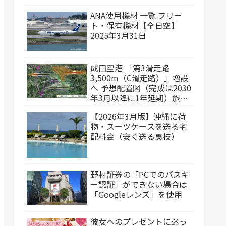
ANA使用機材 一覧 フリー
ト・保有機材【全日空】
2025年3月31日
成田空港 「第3滑走路
3,500m（C滑走路）」増設
ヘ 予想配置図（完成は2030
年3月以降に1年延期）旅客
ターミナルの集約構想
【2026年3月版】沖縄に荷
物・スーツケースを送る宅
配料金（安く送る裏技）
野村証券の「PCでのパスキ
ー認証」ができない場合は
「Googleレンズ」を使用
彼女へのプレゼントに迷っ