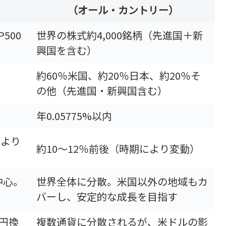
（オール・カントリー）
500
世界の株式約4,000銘柄（先進国＋新
興国を含む）
約60％米国、約20％日本、約20％そ
の他（先進国・新興国含む）
年0.05775%以内
により
約10～12％前後（時期により変動）
中心。
世界全体に分散。米国以外の地域もカ
バーし、安定的な成長を目指す
円換
複数通貨に分散されるが、米ドルの影