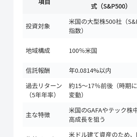
項目
式（S&P500）
米国の大型株500社（S&P
投資対象
指数）
地域構成
100％米国
信託報酬
年0.0814%以内
過去リターン
約15～17％前後（時期
（5年年率）
変動）
米国のGAFAやテック株
主な特徴
高成長を狙う
米ドル建て資産のため、