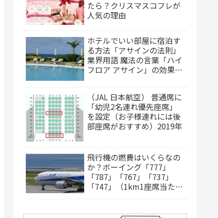
たら？クリスマスコフレが
人気の理由
ホテルでいい部屋に宿泊す
る方法「アサインの法則」
業界用語 魔法の言葉「ハイ
フロア アサイン」の効果
は？（2025年更新）
（JAL 日本航空） 普通席に
「幼児2名連れ優先座席」
を設定（お子様連れには後
部座席がおすすめ）2019年
飛行機の燃費はいくらなの
か？ボーイング「777」
「787」「767」「737」
「747」（1km1座席当たり
の燃料費）