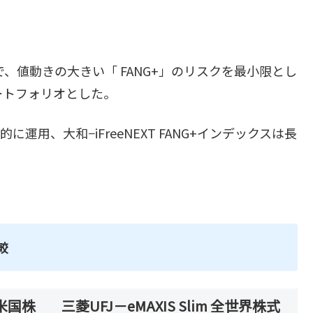
で、値動きの大きい「 FANG+」のリスクを最小限とし
ートフォリオとした。
で機動的に運用、大和−iFreeNEXT FANG+インデックスは長
較
 米国株
三菱UFJ－eMAXIS Slim 全世界株式