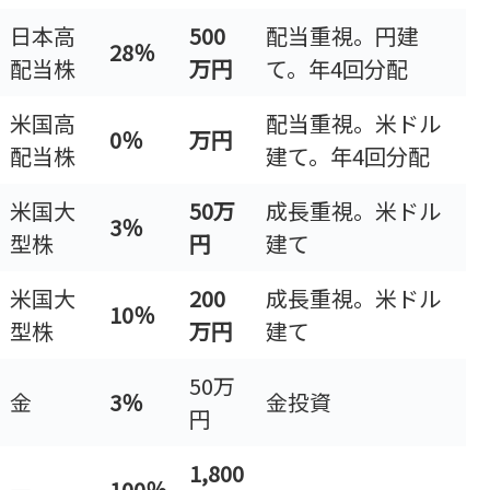
日本高
500
配当重視。円建
28％
配当株
万円
て。年4回分配
米国高
配当重視。米ドル
0％
万円
配当株
建て。年4回分配
米国大
50万
成長重視。米ドル
3％
型株
円
建て
米国大
200
成長重視。米ドル
10％
型株
万円
建て
50万
金
3
％
金投資
円
1,800
―
100％