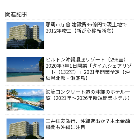
関連記事
那覇市庁舎 建設費96億円で現土地で
2012年竣工【新都心移転断念】
ヒルトン沖縄瀬底リゾート（298室）
2020年7年1日開業「タイムシェアリゾ
ート（132室）」2021年開業予定【沖
縄県北部・瀬底島】
鉄筋コンクリート造の沖縄のホテル一
覧（2021年～2026年新規開業ホテル）
三井住友銀行、沖縄進出か？本土金融
機関も沖縄に注目