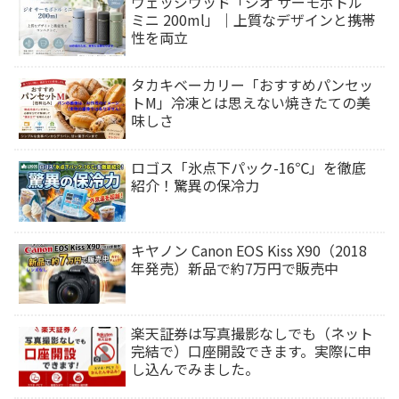
ウェッジウッド「ジオ サーモボトル
ミニ 200ml」｜上質なデザインと携帯
性を両立
タカキベーカリー「おすすめパンセッ
トM」冷凍とは思えない焼きたての美
味しさ
ロゴス「氷点下パック-16℃」を徹底
紹介！驚異の保冷力
キヤノン Canon EOS Kiss X90（2018
年発売）新品で約7万円で販売中
楽天証券は写真撮影なしでも（ネット
完結で）口座開設できます。実際に申
し込んでみました。