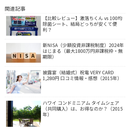
関連記事
【比較レビュー】激落ちくん vs 100均
除菌シート、結局どっちが安くて便
利？
新NISA（少額投資非課税制度）2024年
はじまる（最大1800万円非課税枠・無
期限）
披露宴（結婚式）祝電 VERY CARD
1,280円 口コミ情報・感想（2015年）
ハワイ コンドミニアム タイムシェア
（共同購入）は、お得なのか？（2015
年）