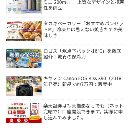
ミニ 200ml」｜上質なデザインと携帯
性を両立
タカキベーカリー「おすすめパンセッ
トM」冷凍とは思えない焼きたての美
味しさ
ロゴス「氷点下パック-16℃」を徹底
紹介！驚異の保冷力
キヤノン Canon EOS Kiss X90（2018
年発売）新品で約7万円で販売中
楽天証券は写真撮影なしでも（ネット
完結で）口座開設できます。実際に申
し込んでみました。