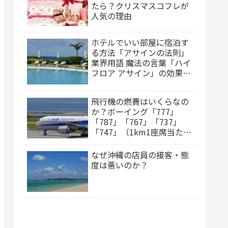
たら？クリスマスコフレが
人気の理由
ホテルでいい部屋に宿泊す
る方法「アサインの法則」
業界用語 魔法の言葉「ハイ
フロア アサイン」の効果
は？（2025年更新）
飛行機の燃費はいくらなの
か？ボーイング「777」
「787」「767」「737」
「747」（1km1座席当たり
の燃料費）
なぜ沖縄の店員の接客・態
度は悪いのか？