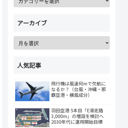
アーカイブ
人気記事
飛行機は風速何mで欠航に
なるか？（台風・沖縄・那
覇空港・横風成分）
羽田空港 5本目「E滑走路
3,000m」の増設を検討へ
2030年代に運用開始目標