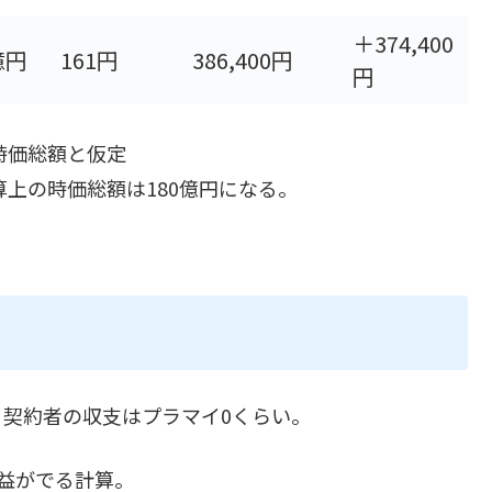
＋374,400
億円
161円
386,400円
円
＝時価総額と仮定
算上の時価総額は180億円になる。
、契約者の収支はプラマイ0くらい。
利益がでる計算。