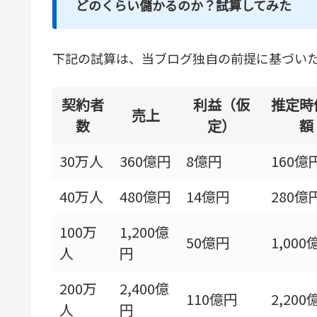
どのくらい儲かるのか？試算してみた
下記の試算は、当ブログ独自の前提に基づい
契約者
利益（仮
推定時
売上
数
定）
額
30万人
360億円
8億円
160億
40万人
480億円
14億円
280億
100万
1,200億
50億円
1,000
人
円
200万
2,400億
110億円
2,200
人
円