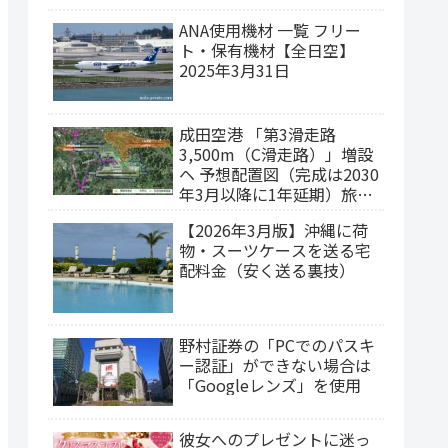
ANA使用機材 一覧 フリー
ト・保有機材【全日空】
2025年3月31日
成田空港 「第3滑走路
3,500m（C滑走路）」増設
ヘ 予想配置図（完成は2030
年3月以降に1年延期）旅客
ターミナルの集約構想
【2026年3月版】沖縄に荷
物・スーツケースを送る宅
配料金（安く送る裏技）
野村証券の「PCでのパスキ
ー認証」ができない場合は
「Googleレンズ」を使用
彼女へのプレゼントに迷っ