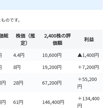
たものです。
価総
株価（推
2,400株の評
利益
定）
価額
円
4.4円
10,600円
▲1,400円
円
8円
19,200円
＋7,200円
＋55,200
億円
28円
67,200円
円
＋134,400
億円
61円
146,400円
円