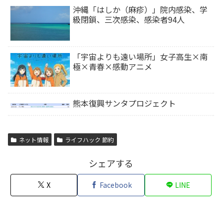
沖縄「はしか（麻疹）」院内感染、学
級閉鎖、三次感染、感染者94人
「宇宙よりも遠い場所」女子高生×南
極×青春×感動アニメ
熊本復興サンタプロジェクト
ネット情報
ライフハック 節約
シェアする
X
Facebook
LINE