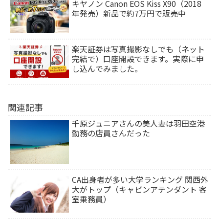
キヤノン Canon EOS Kiss X90（2018
年発売）新品で約7万円で販売中
楽天証券は写真撮影なしでも（ネット
完結で）口座開設できます。実際に申
し込んでみました。
関連記事
千原ジュニアさんの美人妻は羽田空港
勤務の店員さんだった
CA出身者が多い大学ランキング 関西外
大がトップ（キャビンアテンダント 客
室乗務員）