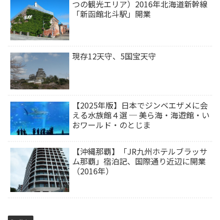
つの観光エリア）2016年北海道新幹線
「新函館北斗駅」開業
現存12天守、5国宝天守
【2025年版】日本でジンベエザメに会
える水族館４選 ─ 美ら海・海遊館・い
おワールド・のとじま
【沖縄那覇】「JR九州ホテルブラッサ
ム那覇」宿泊記、国際通り近辺に開業
（2016年）