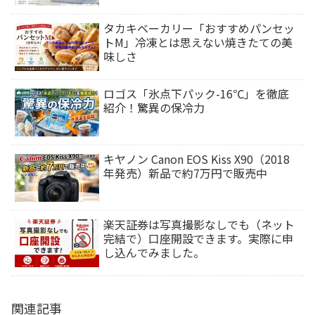
タカキベーカリー「おすすめパンセッ
トM」冷凍とは思えない焼きたての美
味しさ
ロゴス「氷点下パック-16℃」を徹底
紹介！驚異の保冷力
キヤノン Canon EOS Kiss X90（2018
年発売）新品で約7万円で販売中
楽天証券は写真撮影なしでも（ネット
完結で）口座開設できます。実際に申
し込んでみました。
関連記事