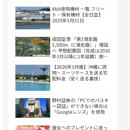
ANA使用機材 一覧 フリー
ト・保有機材【全日空】
2025年3月31日
成田空港 「第3滑走路
3,500m（C滑走路）」増設
ヘ 予想配置図（完成は2030
年3月以降に1年延期）旅客
ターミナルの集約構想
【2026年3月版】沖縄に荷
物・スーツケースを送る宅
配料金（安く送る裏技）
野村証券の「PCでのパスキ
ー認証」ができない場合は
「Googleレンズ」を使用
彼女へのプレゼントに迷っ