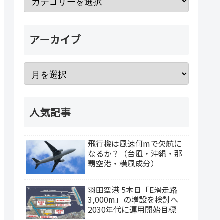
アーカイブ
人気記事
飛行機は風速何mで欠航に
なるか？（台風・沖縄・那
覇空港・横風成分）
羽田空港 5本目「E滑走路
3,000m」の増設を検討へ
2030年代に運用開始目標