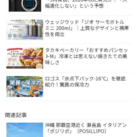
幅進化しない」という予想
ウェッジウッド「ジオ サーモボトル
ミニ 200ml」｜上質なデザインと携帯
性を両立
タカキベーカリー「おすすめパンセッ
トM」冷凍とは思えない焼きたての美
味しさ
ロゴス「氷点下パック-16℃」を徹底
紹介！驚異の保冷力
関連記事
沖縄 那覇空港近く 瀬長島 イタリアン
「ポジリポ」（POSILLIPO）