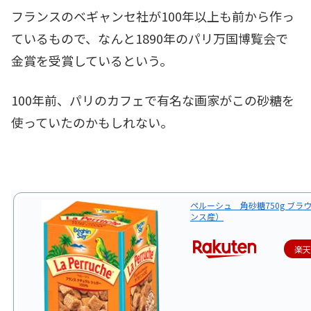
フランスのベギャンセ社が100年以上も前から作っ
ているもので、なんと1890年のパリ万国博覧会で
金賞を受賞しているという。
100年前、パリのカフェで有名な画家がこの砂糖を
使っていたのかもしれない。
ペルーシュ 角砂糖750g ブラ
ンス産）
楽