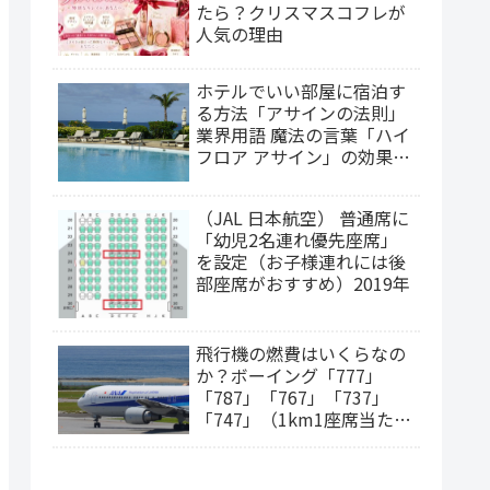
たら？クリスマスコフレが
人気の理由
ホテルでいい部屋に宿泊す
る方法「アサインの法則」
業界用語 魔法の言葉「ハイ
フロア アサイン」の効果
は？（2025年更新）
（JAL 日本航空） 普通席に
「幼児2名連れ優先座席」
を設定（お子様連れには後
部座席がおすすめ）2019年
飛行機の燃費はいくらなの
か？ボーイング「777」
「787」「767」「737」
「747」（1km1座席当たり
の燃料費）