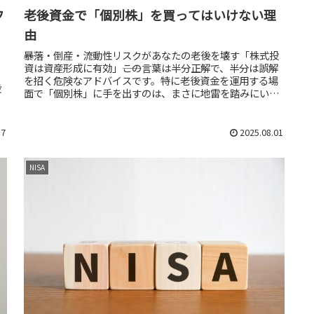
老後資金で「個別株」を買ってはいけない理
フ
由
――暴落・倒産・流動性リスクがあなたの老後を壊す「株式投
資は資産形成に有効」――この言葉は半分正解で、半分は誤解
を招く危険なアドバイスです。特に老後資金を運用する場
投
面で「個別株」に手を出すのは、まさに地雷を踏みにいく
る
ようなもの。結論から言え...
で
17
2025.08.01
NISA