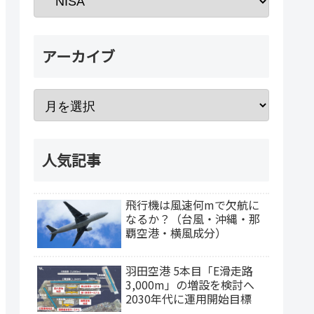
アーカイブ
人気記事
飛行機は風速何mで欠航に
なるか？（台風・沖縄・那
覇空港・横風成分）
羽田空港 5本目「E滑走路
3,000m」の増設を検討へ
2030年代に運用開始目標