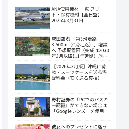
ANA使用機材 一覧 フリー
ト・保有機材【全日空】
2025年3月31日
成田空港 「第3滑走路
3,500m（C滑走路）」増設
ヘ 予想配置図（完成は2030
年3月以降に1年延期）旅客
ターミナルの集約構想
【2026年3月版】沖縄に荷
物・スーツケースを送る宅
配料金（安く送る裏技）
野村証券の「PCでのパスキ
ー認証」ができない場合は
「Googleレンズ」を使用
彼女へのプレゼントに迷っ