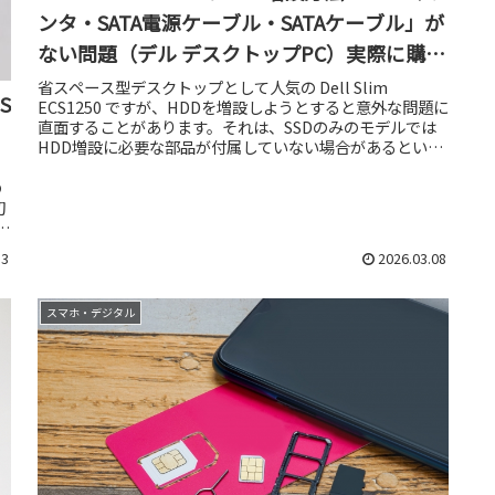
ンタ・SATA電源ケーブル・SATAケーブル」が
ない問題（デル デスクトップPC）実際に購入
しました
省スペース型デスクトップとして人気の Dell Slim
S
ECS1250 ですが、HDDを増設しようとすると意外な問題に
直面することがあります。それは、SSDのみのモデルでは
HDD増設に必要な部品が付属していない場合があるという
点です。その...
の
初
13
2026.03.08
スマホ・デジタル