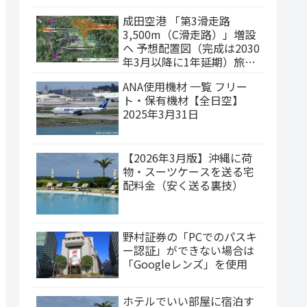
成田空港 「第3滑走路
3,500m（C滑走路）」増設
ヘ 予想配置図（完成は2030
年3月以降に1年延期）旅客
ターミナルの集約構想
ANA使用機材 一覧 フリー
ト・保有機材【全日空】
2025年3月31日
【2026年3月版】沖縄に荷
物・スーツケースを送る宅
配料金（安く送る裏技）
野村証券の「PCでのパスキ
ー認証」ができない場合は
「Googleレンズ」を使用
ホテルでいい部屋に宿泊す