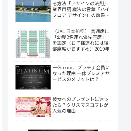
る方法「アサインの法則」
業界用語 魔法の言葉「ハイ
フロア アサイン」の効果
は？（2025年更新）
（JAL 日本航空） 普通席に
「幼児2名連れ優先座席」
を設定（お子様連れには後
部座席がおすすめ）2019年
一休.com、プラチナ会員に
なった理由 一休プレミアサ
ービスのメリットは？
彼女へのプレゼントに迷っ
たら？クリスマスコフレが
人気の理由