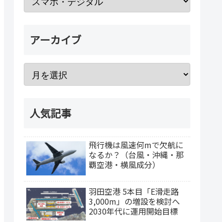
アーカイブ
人気記事
飛行機は風速何mで欠航に
なるか？（台風・沖縄・那
覇空港・横風成分）
羽田空港 5本目「E滑走路
3,000m」の増設を検討へ
2030年代に運用開始目標