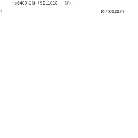
ーα6400には「SEL1018」（約...
22
2020.08.07