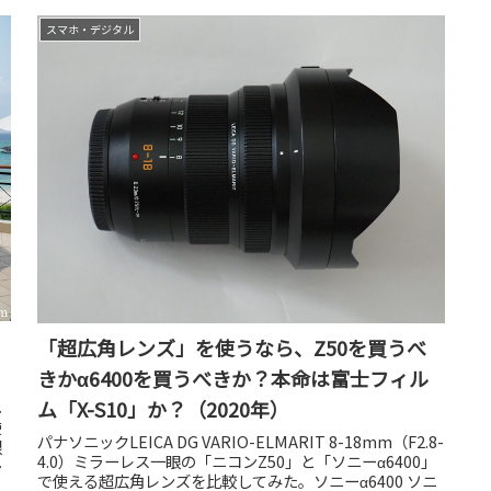
スマホ・デジタル
「超広角レンズ」を使うなら、Z50を買うべ
きかα6400を買うべきか？本命は富士フィル
ム「X-S10」か？（2020年）
し
使
パナソニックLEICA DG VARIO-ELMARIT 8-18mm（F2.8-
銀
4.0）ミラーレス一眼の「ニコンZ50」と「ソニーα6400」
だ
で使える超広角レンズを比較してみた。ソニーα6400 ソニ