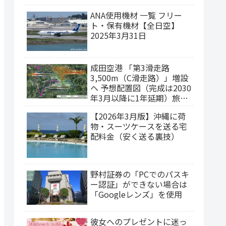
ANA使用機材 一覧 フリー
ト・保有機材【全日空】
2025年3月31日
成田空港 「第3滑走路
3,500m（C滑走路）」増設
ヘ 予想配置図（完成は2030
年3月以降に1年延期）旅客
ターミナルの集約構想
【2026年3月版】沖縄に荷
物・スーツケースを送る宅
配料金（安く送る裏技）
野村証券の「PCでのパスキ
ー認証」ができない場合は
「Googleレンズ」を使用
彼女へのプレゼントに迷っ