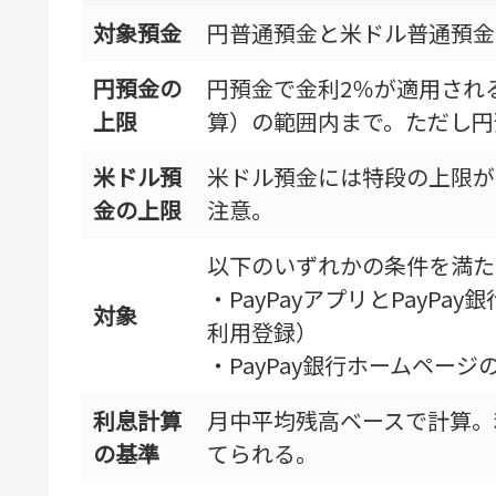
対象預金
円普通預金と米ドル普通預金
円預金の
円預金で金利2％が適用され
上限
算）の範囲内まで。ただし円
米ドル預
米ドル預金には特段の上限が
金の上限
注意。
以下のいずれかの条件を満た
・PayPayアプリとPayPa
対象
利用登録）
・PayPay銀行ホームペー
利息計算
月中平均残高ベースで計算。利
の基準
てられる。