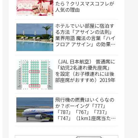
たら？クリスマスコフレが
人気の理由
ホテルでいい部屋に宿泊す
る方法「アサインの法則」
業界用語 魔法の言葉「ハイ
フロア アサイン」の効果
は？（2025年更新）
（JAL 日本航空） 普通席に
「幼児2名連れ優先座席」
を設定（お子様連れには後
部座席がおすすめ）2019年
飛行機の燃費はいくらなの
か？ボーイング「777」
「787」「767」「737」
「747」（1km1座席当たり
の燃料費）