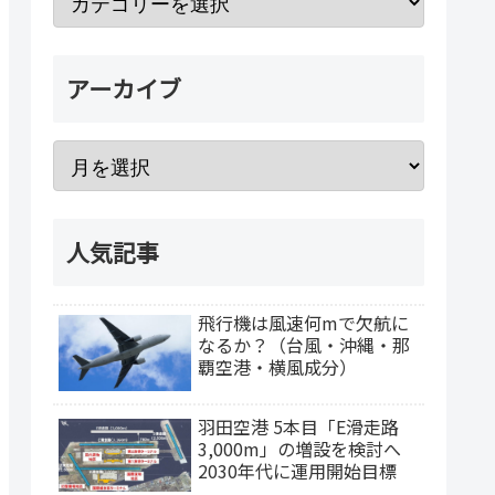
アーカイブ
人気記事
飛行機は風速何mで欠航に
なるか？（台風・沖縄・那
覇空港・横風成分）
羽田空港 5本目「E滑走路
3,000m」の増設を検討へ
2030年代に運用開始目標