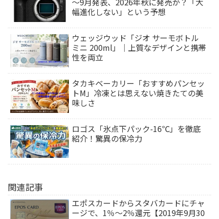
～9月発表、2026年秋に発売か？「大
幅進化しない」という予想
ウェッジウッド「ジオ サーモボトル
ミニ 200ml」｜上質なデザインと携帯
性を両立
タカキベーカリー「おすすめパンセッ
トM」冷凍とは思えない焼きたての美
味しさ
ロゴス「氷点下パック-16℃」を徹底
紹介！驚異の保冷力
関連記事
エポスカードからスタバカードにチャ
ージで、1％～2％還元【2019年9月30