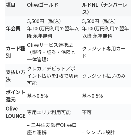
項目
Oliveゴールド
ルドNL（ナンバーレ
ス）
5,500円（税込）
5,500円（税込）
年会費
年100万円利用で翌年以
年100万円利用で翌年
降 永年無料
以降 永年無料
Oliveサービス連携型
カード種
クレジット専用カー
（銀行・証券・保険と
別
ド
一体管理）
クレカ／デビット／ポ
支払い方
イント払いを1枚で切替
クレジット払いのみ
法
可能
ポイント
基本0.5%
基本0.5%
還元
Olive
専用エリア利用可能
不可
LOUNGE
– 三井住友銀行Olive口
座と連携
– シンプル設計