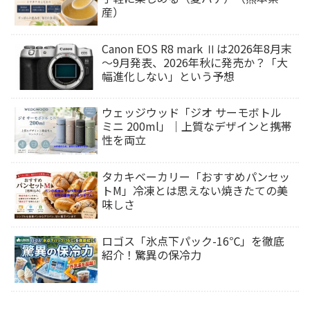
産）
Canon EOS R8 mark Ⅱは2026年8月末
～9月発表、2026年秋に発売か？「大
幅進化しない」という予想
ウェッジウッド「ジオ サーモボトル
ミニ 200ml」｜上質なデザインと携帯
性を両立
タカキベーカリー「おすすめパンセッ
トM」冷凍とは思えない焼きたての美
味しさ
ロゴス「氷点下パック-16℃」を徹底
紹介！驚異の保冷力