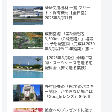
ANA使用機材 一覧 フリー
ト・保有機材【全日空】
2025年3月31日
成田空港 「第3滑走路
3,500m（C滑走路）」増設
ヘ 予想配置図（完成は2030
年3月以降に1年延期）旅客
ターミナルの集約構想
【2026年3月版】沖縄に荷
物・スーツケースを送る宅
配料金（安く送る裏技）
野村証券の「PCでのパスキ
ー認証」ができない場合は
「Googleレンズ」を使用
彼女へのプレゼントに迷っ