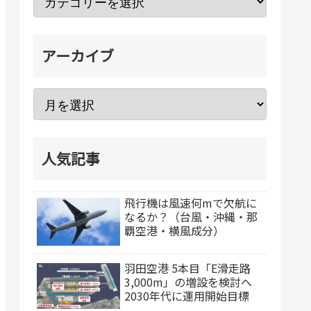
アーカイブ
人気記事
飛行機は風速何mで欠航に
なるか？（台風・沖縄・那
覇空港・横風成分）
羽田空港 5本目「E滑走路
3,000m」の増設を検討へ
2030年代に運用開始目標