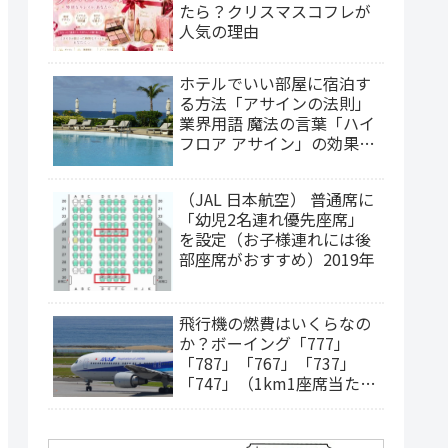
たら？クリスマスコフレが
人気の理由
ホテルでいい部屋に宿泊す
る方法「アサインの法則」
業界用語 魔法の言葉「ハイ
フロア アサイン」の効果
は？（2025年更新）
（JAL 日本航空） 普通席に
「幼児2名連れ優先座席」
を設定（お子様連れには後
部座席がおすすめ）2019年
飛行機の燃費はいくらなの
か？ボーイング「777」
「787」「767」「737」
「747」（1km1座席当たり
の燃料費）