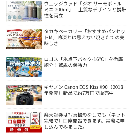
ウェッジウッド「ジオ サーモボトル
ミニ 200ml」｜上質なデザインと携帯
性を両立
タカキベーカリー「おすすめパンセッ
トM」冷凍とは思えない焼きたての美
味しさ
ロゴス「氷点下パック-16℃」を徹底
紹介！驚異の保冷力
キヤノン Canon EOS Kiss X90（2018
年発売）新品で約7万円で販売中
楽天証券は写真撮影なしでも（ネット
完結で）口座開設できます。実際に申
し込んでみました。