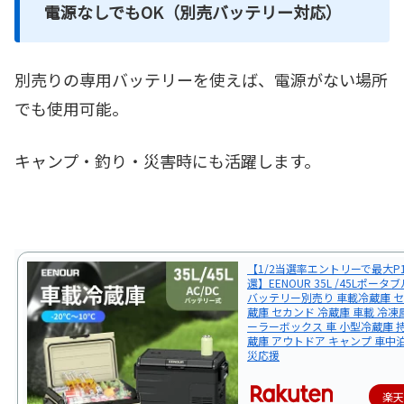
電源なしでもOK（別売バッテリー対応）
別売りの専用バッテリーを使えば、電源がない場所
でも使用可能。
キャンプ・釣り・災害時にも活躍します。
【1/2当選率エントリーで最大P
還】EENOUR 35L /45Lポー
バッテリー別売り 車載冷蔵庫 セ
蔵庫 セカンド 冷蔵庫 車載 冷凍庫
ーラーボックス 車 小型冷蔵庫 
蔵庫 アウトドア キャンプ 車中泊 
災応援
楽