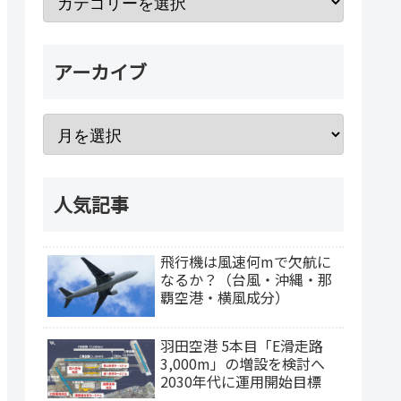
アーカイブ
人気記事
飛行機は風速何mで欠航に
なるか？（台風・沖縄・那
覇空港・横風成分）
羽田空港 5本目「E滑走路
3,000m」の増設を検討へ
2030年代に運用開始目標