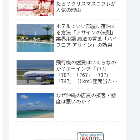
たら？クリスマスコフレが
人気の理由
ホテルでいい部屋に宿泊す
る方法「アサインの法則」
業界用語 魔法の言葉「ハイ
フロア アサイン」の効果
は？（2025年更新）
飛行機の燃費はいくらなの
か？ボーイング「777」
「787」「767」「737」
「747」（1km1座席当たり
の燃料費）
なぜ沖縄の店員の接客・態
度は悪いのか？