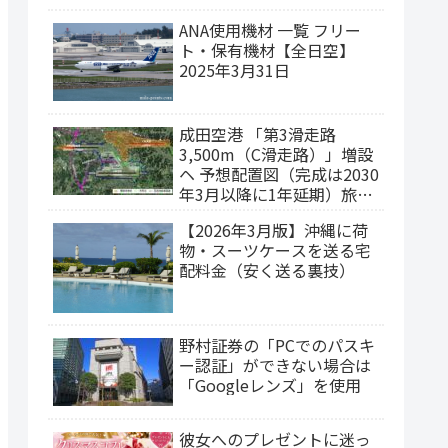
ANA使用機材 一覧 フリー
ト・保有機材【全日空】
2025年3月31日
成田空港 「第3滑走路
3,500m（C滑走路）」増設
ヘ 予想配置図（完成は2030
年3月以降に1年延期）旅客
ターミナルの集約構想
【2026年3月版】沖縄に荷
物・スーツケースを送る宅
配料金（安く送る裏技）
野村証券の「PCでのパスキ
ー認証」ができない場合は
「Googleレンズ」を使用
彼女へのプレゼントに迷っ