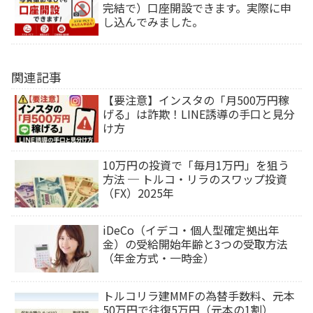
完結で）口座開設できます。実際に申
し込んでみました。
関連記事
【要注意】インスタの「月500万円稼
げる」は詐欺！LINE誘導の手口と見分
け方
10万円の投資で「毎月1万円」を狙う
方法 ─ トルコ・リラのスワップ投資
（FX）2025年
iDeCo（イデコ・個人型確定拠出年
金）の受給開始年齢と3つの受取方法
（年金方式・一時金）
トルコリラ建MMFの為替手数料、元本
50万円で往復5万円（元本の1割）